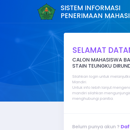
SISTEM INFORMASI
PENERIMAAN MAHAS
SELAMAT DATA
CALON MAHASISWA BA
STAIN TEUNGKU DIRU
Silahkan login untuk melanjutk
Mandiri.
Untuk info lebih lanjut menge
mandiri silahkan mengunjung
menghubungi panitia.
Belum punya akun ?
Daft