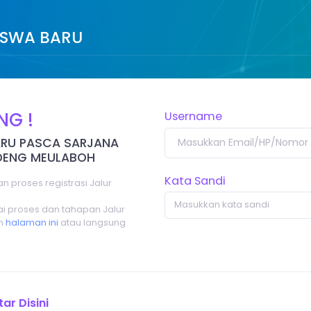
ISWA BARU
NG !
Username
RU PASCA SARJANA
NDENG MEULABOH
Kata Sandi
an proses registrasi Jalur
nai proses dan tahapan Jalur
in
halaman ini
atau langsung
ar Disini